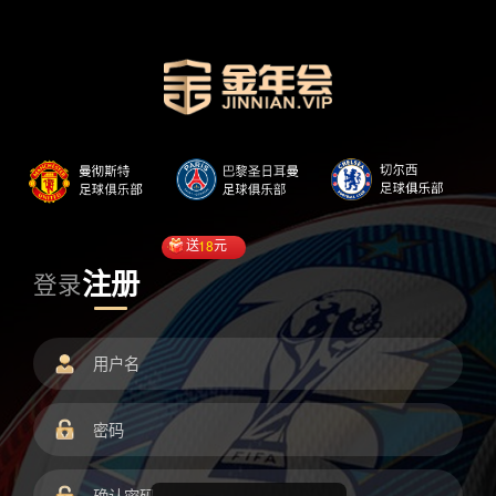
送
18
元
注册
登录