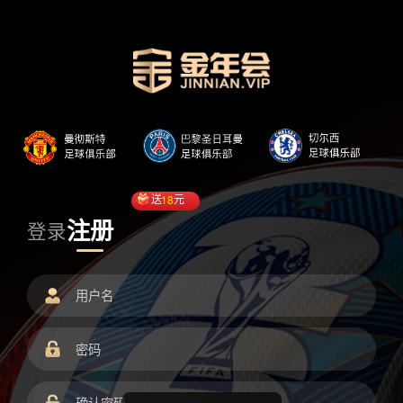
送
18
元
注册
登录