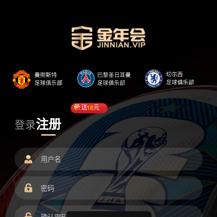
送
18
元
注册
登录